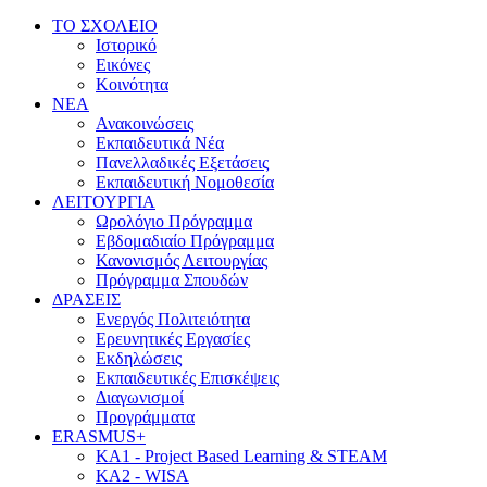
ΤΟ ΣΧΟΛΕΙΟ
Ιστορικό
Εικόνες
Κοινότητα
NEA
Ανακοινώσεις
Εκπαιδευτικά Νέα
Πανελλαδικές Εξετάσεις
Εκπαιδευτική Νομοθεσία
ΛΕΙΤΟΥΡΓΙΑ
Ωρολόγιο Πρόγραμμα
Εβδομαδιαίο Πρόγραμμα
Κανονισμός Λειτουργίας
Πρόγραμμα Σπουδών
ΔΡΑΣΕΙΣ
Ενεργός Πολιτειότητα
Ερευνητικές Εργασίες
Εκδηλώσεις
Εκπαιδευτικές Επισκέψεις
Διαγωνισμοί
Προγράμματα
ERASMUS+
KA1 - Project Based Learning & STEAM
KA2 - WISA