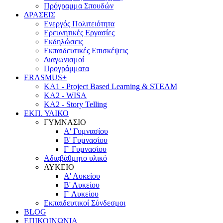
Πρόγραμμα Σπουδών
ΔΡΑΣΕΙΣ
Ενεργός Πολιτειότητα
Ερευνητικές Εργασίες
Εκδηλώσεις
Εκπαιδευτικές Επισκέψεις
Διαγωνισμοί
Προγράμματα
ERASMUS+
KA1 - Project Based Learning & STEAM
KA2 - WISA
KA2 - Story Telling
ΕΚΠ. ΥΛΙΚΟ
ΓΥΜΝΑΣΙΟ
Α' Γυμνασίου
Β' Γυμνασίου
Γ' Γυμνασίου
Αδιαβάθμητο υλικό
ΛΥΚΕΙΟ
Α' Λυκείου
Β' Λυκείου
Γ' Λυκείου
Εκπαιδευτικοί Σύνδεσμοι
BLOG
ΕΠΙΚΟΙΝΩΝΙΑ