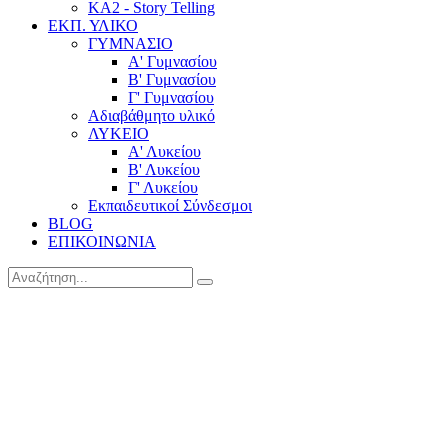
KA2 - Story Telling
ΕΚΠ. ΥΛΙΚΟ
ΓΥΜΝΑΣΙΟ
Α' Γυμνασίου
Β' Γυμνασίου
Γ' Γυμνασίου
Αδιαβάθμητο υλικό
ΛΥΚΕΙΟ
Α' Λυκείου
Β' Λυκείου
Γ' Λυκείου
Εκπαιδευτικοί Σύνδεσμοι
BLOG
ΕΠΙΚΟΙΝΩΝΙΑ