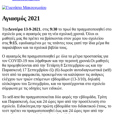
Αγιασμός 2021
Την
Δευτέρα 13-9-2021
, στις
9:30
το πρωί θα πραγματοποιηθεί στο
σχολείο μας ο αγιασμός για τη νέα σχολική χρονιά. Όλοι οι
μαθητές μας θα πρέπει να βρίσκονται στον χώρο του σχολείου
στις
9:15
, εφοδιασμένοι με τις τσάντες τους γιατί την ίδια μέρα θα
παραλάβουν και τα σχολικά βιβλία τους.
Ο αγιασμός θα πραγματοποιηθεί με όλα τα μέτρα προστασίας για
τον
COVID
-19 που λήφθηκαν και την περσινή χρονιά.
Οι μαθητές
θα προμηθεύονται από
την Τετάρτη 8 Σεπτεμβρίου ως και την
Παρασκευή 17 Σεπτεμβρίου έξι (6) δωρεάν αυτοδιαγνωστικά (
self
)
τεστ από τα φαρμακεία, προκειμένου να καλύψουν τις ανάγκες
ελέγχου των τριών επόμενων εβδομάδων (13-3/10), δηλαδή
ολόκληρου του Σεπτεμβρίου, και να προσέρχονται στο σχολείο
σύμφωνα με τις οδηγίες των ειδικών.
Το
self
-
test
θα πραγματοποιείται δύο φορές την εβδομάδα, Τρίτη
και Παρασκευή, έως και 24 ώρες πριν από την προσέλευση στο
σχολείο. Ειδικότερα,
την πρώτη εβδομάδα του διδακτικού έτους, το
τεστ πρέπει να πραγματοποιηθεί έως και 24 ώρες πριν από την