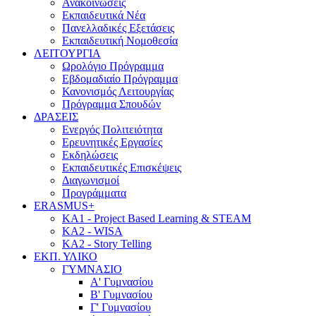
Ανακοινώσεις
Εκπαιδευτικά Νέα
Πανελλαδικές Εξετάσεις
Εκπαιδευτική Νομοθεσία
ΛΕΙΤΟΥΡΓΙΑ
Ωρολόγιο Πρόγραμμα
Εβδομαδιαίο Πρόγραμμα
Κανονισμός Λειτουργίας
Πρόγραμμα Σπουδών
ΔΡΑΣΕΙΣ
Ενεργός Πολιτειότητα
Ερευνητικές Εργασίες
Εκδηλώσεις
Εκπαιδευτικές Επισκέψεις
Διαγωνισμοί
Προγράμματα
ERASMUS+
KA1 - Project Based Learning & STEAM
KA2 - WISA
KA2 - Story Telling
ΕΚΠ. ΥΛΙΚΟ
ΓΥΜΝΑΣΙΟ
Α' Γυμνασίου
Β' Γυμνασίου
Γ' Γυμνασίου