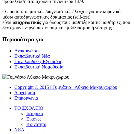
προσέλευση στο σχολείο τη Δευτέρα 13/9
.
Ο προσυμπτωματικός διαγνωστικός έλεγχος για τον κορονοϊό
μέσω αυτοδιαγνωστικής δοκιμασίας (
self
-
test
)
είναι
υποχρεωτικός
για όλους τους μαθητές και τις μαθήτριες, που
δεν έχουν ενεργό πιστοποιητικό εμβολιασμού ή νόσησης.
Περισσότερα για
Ανακοινώσεις
Εκπαιδευτικά Νέα
Πανελλαδικές Εξετάσεις
Εκπαιδευτική Νομοθεσία
Copyright © 2015 | Γυμνάσιο - Λύκειο Mακρυχωρίου
Διαχείριση
Επικοινωνία
ΤΟ ΣΧΟΛΕΙΟ
Ιστορικό
Εικόνες
Κοινότητα
NEA