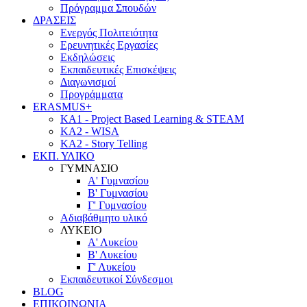
Πρόγραμμα Σπουδών
ΔΡΑΣΕΙΣ
Ενεργός Πολιτειότητα
Ερευνητικές Εργασίες
Εκδηλώσεις
Εκπαιδευτικές Επισκέψεις
Διαγωνισμοί
Προγράμματα
ERASMUS+
KA1 - Project Based Learning & STEAM
KA2 - WISA
KA2 - Story Telling
ΕΚΠ. ΥΛΙΚΟ
ΓΥΜΝΑΣΙΟ
Α' Γυμνασίου
Β' Γυμνασίου
Γ' Γυμνασίου
Αδιαβάθμητο υλικό
ΛΥΚΕΙΟ
Α' Λυκείου
Β' Λυκείου
Γ' Λυκείου
Εκπαιδευτικοί Σύνδεσμοι
BLOG
ΕΠΙΚΟΙΝΩΝΙΑ